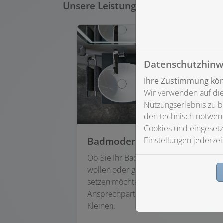
Unsere Leistungen im Bereich Bad
Datenschutzhinw
Ihre Zustimmung könn
Wir verwenden auf die
Nutzungserlebnis zu b
den technisch notwend
Cookies und eingesetz
Badmodernisierung
Einstellungen jederzei
Ob Sie Ihr Bad umfassend sanieren
wollen oder ganz gezielt neue Akzente
setzen möchten – Michael Luber ist Ih
Ansprechpartner im Großen wie im
Kleinen.