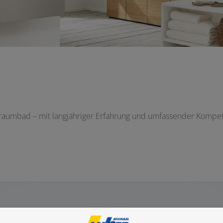
aumbad – mit langjähriger Erfahrung und umfassender Kompeten