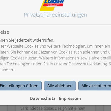
Privatsphäre­einstellungen
eise
en Sie jederzeit widerrufen.
ser Webseite Cookies und weitere Technologien, um Ihnen ein
ieten. Sie können das Setzen von Cookies auch ablehnen und un
igen Cookies nutzen. Weitere Informationen, sowie eine detaill
ten Technologien finden Sie in unserer Datenschutzerklärung. S
Barrierefreies Bad
t ändern.
Sie wollen möglichst lange
M
selbstständig und ohne die Hilfe
M
Einstellungen öffnen
Alle ablehnen
Alle akzeptiere
r
anderer in den eigenen Wohnräumen
W
leben? Einen ganz wichtigen Beitrag
Datenschutz
Impressum
dazu liefert ein barrierefreies Bad. Es
verbindet zeitloses Design mit einem