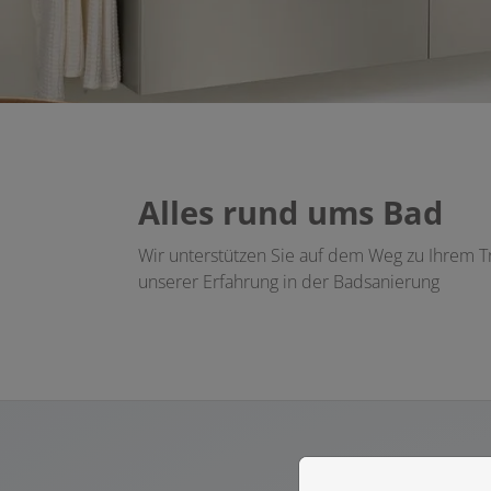
Alles rund ums Bad
Wir unterstützen
Sie auf dem Weg zu Ihrem Tr
unserer Erfahrung in der Badsanierung