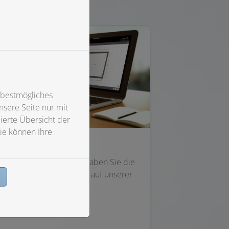
 bestmögliches
sere Seite nur mit
ierte Übersicht der
ie können Ihre
3D Planer
it dem 3D - Badplaner haben Sie die
öglichkeit Ihr Bad direkt auf unserer
n
ebseite zu planen.