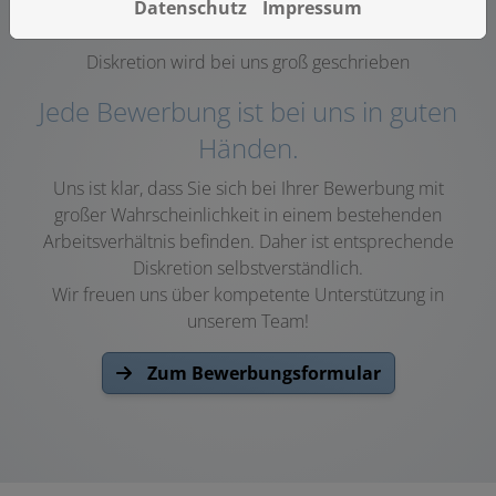
Datenschutz
Impressum
Diskretion wird bei uns groß geschrieben
Jede Bewerbung ist bei uns in guten
Händen.
Uns ist klar, dass Sie
sich bei Ihrer Bewerbung mit
großer Wahrscheinlichkeit in einem bestehenden
Arbeitsverhältnis befinden. Daher ist entsprechende
Diskretion selbstverständlich.
Wir freuen uns über kompetente Unterstützung in
unserem Team!
Zum Bewerbungsformular