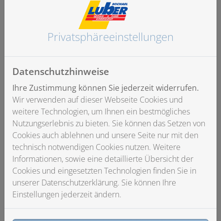
kommt Wasser hin, aber “Ihhhh” kann man nicht gerade
sagen, denn die Reinigung mit Wasser ist auch auf der
Toilette wesentlich hygienischer.
Privatsphäre­einstellungen
Lass uns das anhand eines Beispiels erklären, denn
wenn man sich den Säuberungs-Effekt eines Dusch-WCs
Datenschutzhinweise
anhand einer alltäglichen Situation, dem
Händewaschen, verbildlicht, wird es klarer: Wir waschen
Ihre Zustimmung können Sie jederzeit widerrufen.
uns die Hände mit Wasser, da sich so Verschmutzungen,
Wir verwenden auf dieser Webseite Cookies und
Dreck und Bakterien leicht abwaschen lassen. Mit
weitere Technologien, um Ihnen ein bestmögliches
Papier würden wir nicht weit kommen, da Papier als
Nutzungserlebnis zu bieten. Sie können das Setzen von
solches nicht in der Lage ist, effektiv zu reinigen. Genau
Cookies auch ablehnen und unsere Seite nur mit den
dieses Prinzip greift auch bei der Reinigung nach dem
technisch notwendigen Cookies nutzen. Weitere
Toilettengang. Die Säuberung des Intimbereichs mit
Informationen, sowie eine detaillierte Übersicht der
Wasser ist nicht nur viel effektiver, sondern auch
Cookies und eingesetzten Technologien finden Sie in
hygienischer. Klingt logisch, oder?
unserer Datenschutzerklärung. Sie können Ihre
Einstellungen jederzeit ändern.