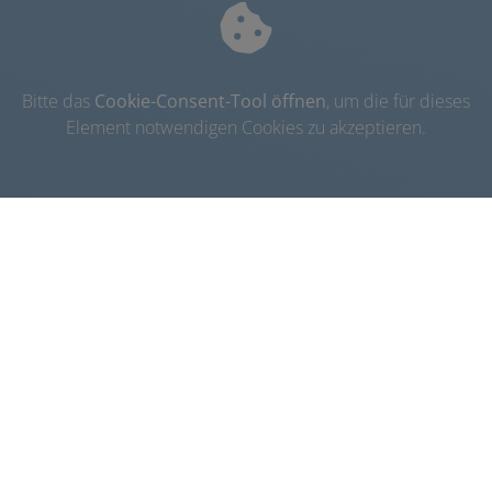
Bitte das
Cookie-Consent-Tool öffnen
, um die für dieses
Element notwendigen Cookies zu akzeptieren.
Kontakt
Michael Luber
Adlholz 9
92256 Hahnbach-Adlholz
Telefon: 09662275
E-Mail:
info@luber-adlholz.de