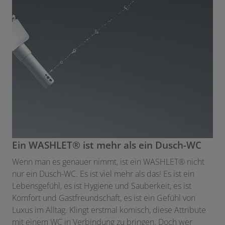
Ein WASHLET® ist mehr als ein Dusch-WC
Wenn man es genauer nimmt, ist ein WASHLET® nicht
nur ein Dusch-WC. Es ist viel mehr als das! Es ist ein
Lebensgefühl, es ist Hygiene und Sauberkeit, es ist
Komfort und Gastfreundschaft, es ist ein Gefühl von
Luxus im Alltag. Klingt erstmal komisch, diese Attribute
mit einem WC in Verbindung zu bringen. Doch wer