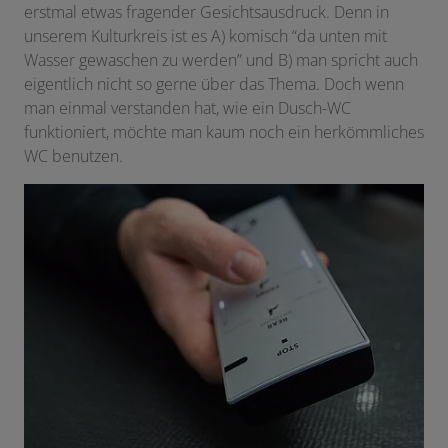
erstmal etwas fragender Gesichtsausdruck. Denn in
unserem Kulturkreis ist es A) komisch “da unten mit
Wasser gewaschen zu werden” und B) man spricht auch
eigentlich nicht so gerne über das Thema. Doch wenn
man einmal verstanden hat, wie ein Dusch-WC
funktioniert, möchte man kaum noch ein herkömmliches
WC benutzen.